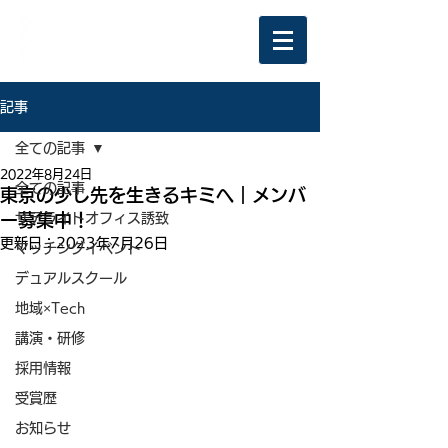
記事
全ての記事
2022年8月24日
全ての記事
東京の少し先を生きるキミへ｜メンバ
ー募集中！
サテライトオフィス誘致
更新日：
2023年7月26日
マッチングイベント
デュアルスクール
地域×Tech
講演・研修
採用情報
受賞歴
お知らせ