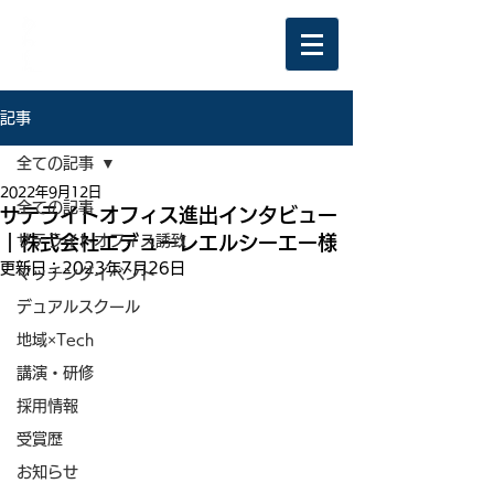
記事
全ての記事
2022年9月12日
全ての記事
サテライトオフィス進出インタビュー
｜株式会社エデューレエルシーエー様
サテライトオフィス誘致
更新日：
2023年7月26日
マッチングイベント
デュアルスクール
地域×Tech
講演・研修
採用情報
受賞歴
お知らせ