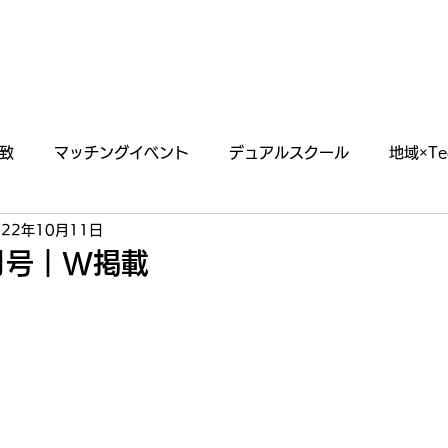
あわえについて
事業内容
イベント情報
致
マッチングイベント
デュアルスクール
地域×Te
022年10月11日
らせ
掲載・出演情報
1月号｜W掲載