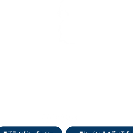
ビーイングな革命
​株式会社あわえ
美波本社
​〒779-2304 徳島県海部郡美波町日和佐浦114
​TEL：0884-70-5831
​FAX：0884-70-5832
​東京オフィス
/
小千谷オフィス/安平オフィス