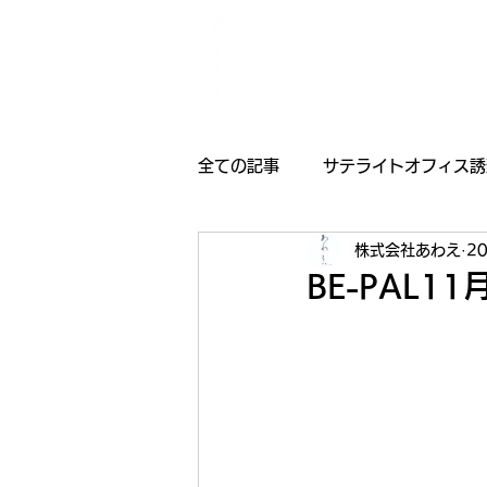
全ての記事
サテライトオフィス誘
株式会社あわえ
2
採用情報
受賞歴
お知
BE-PAL1