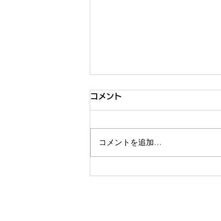
コメント
コメントを追加…
日経BizGateひらめきブック
レビュー掲載｜IT企業社長が
挑む地域活性化 移住者が変