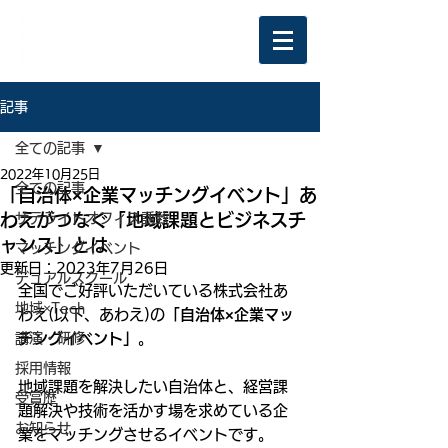
記事
全ての記事
2022年10月25日
全ての記事
「自治体×企業マッチングイベント」あ
わえがつなぐ「地域課題とビジネスチ
サテライトオフィス誘致
ャンス」とは
マッチングイベント
更新日：
2023年7月26日
デュアルスクール
全国でご好評いただいている株式会社あ
地域×Tech
わえ(以下、あわえ)の
「自治体×企業マッ
講演・研修
チングイベント」
。
採用情報
地域課題を解決したい自治体と、経営課
受賞歴
題解決や技術を活かす場を求めている企
お知らせ
業をマッチングさせるイベントです。