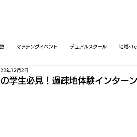
あわえについて
事業内容
イベント情報
致
マッチングイベント
デュアルスクール
地域×Te
022年12月2日
らせ
掲載・出演情報
住の学生必見！過疎地体験インター