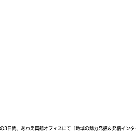
23日の3日間、あわえ真鶴オフィスにて「地域の魅力発掘＆発信イン