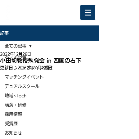
記事
全ての記事
2022年12月28日
全ての記事
小田切教授勉強会 in 四国の右下
更新日：
サテライトオフィス誘致
2023年7月26日
マッチングイベント
デュアルスクール
地域×Tech
講演・研修
採用情報
受賞歴
お知らせ