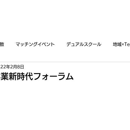
あわえについて
事業内容
イベント情報
致
マッチングイベント
デュアルスクール
地域×Te
022年2月8日
らせ
掲載・出演情報
林業新時代フォーラム