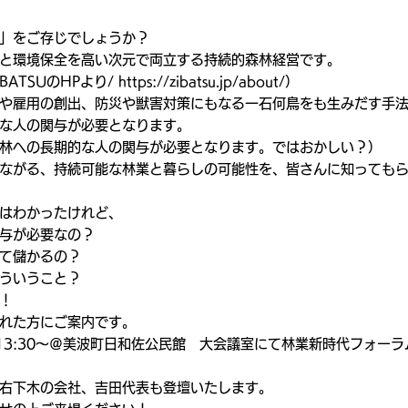
】
」をご存じでしょうか？
と環境保全を高い次元で両立する持続的森林経営です。
UのHPより/ https://zibatsu.jp/about/）
や雇用の創出、防災や獣害対策にもなる一石何鳥をも生みだす手
な人の関与が必要となります。
林への長期的な人の関与が必要となります。ではおかしい？）
ながる、持続可能な林業と暮らしの可能性を、皆さんに知っても
はわかったけれど、
与が必要なの？
て儲かるの？
ういうこと？
！
れた方にご案内です。
）13:30～＠美波町日和佐公民館　大会議室にて林業新時代フォー
右下木の会社、吉田代表も登壇いたします。