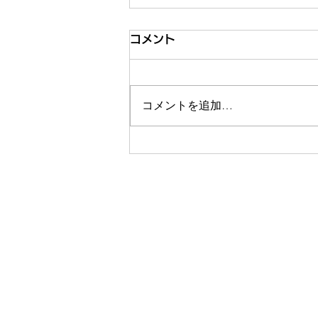
コメント
コメントを追加…
日経BizGateひらめきブック
レビュー掲載｜IT企業社長が
挑む地域活性化 移住者が変
化を起こす