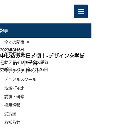
記事
全ての記事
2023年3月6日
全ての記事
申し込み本日〆切！-デザインを学ぼ
う- in 小千谷
サテライトオフィス誘致
更新日：
2023年7月26日
マッチングイベント
デュアルスクール
地域×Tech
講演・研修
採用情報
受賞歴
お知らせ