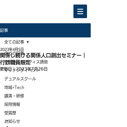
記事
全ての記事
2023年4月5日
全ての記事
関係し続ける関係人口創出セミナー｜
行政職員限定
サテライトオフィス誘致
更新日：
2023年7月26日
マッチングイベント
デュアルスクール
地域×Tech
講演・研修
採用情報
受賞歴
・
お知らせ
・