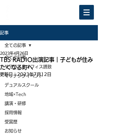
記事
全ての記事
2023年4月26日
全ての記事
TBS RADIO出演記事｜子どもが住み
たくなる町へ
サテライトオフィス誘致
更新日：
2023年7月12日
マッチングイベント
デュアルスクール
地域×Tech
講演・研修
採用情報
受賞歴
お知らせ