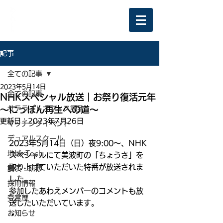
記事
全ての記事
2023年5月14日
全ての記事
NHKスペシャル放送｜お祭り復活元年
～にっぽん再生への道～
サテライトオフィス誘致
更新日：
2023年7月26日
マッチングイベント
デュアルスクール
2023年5月14日（日）夜9:00～、NHK
地域×Tech
スペシャルにて美波町の「ちょうさ」を
取り上げていただいた特番が放送されま
講演・研修
した。
採用情報
参加したあわえメンバーのコメントも放
受賞歴
送したいただいています。
お知らせ
・