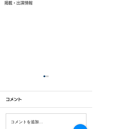
掲載・出演情報
コメント
コメントを追加…
＠DIME掲載：昼休みに
全国初！「二地