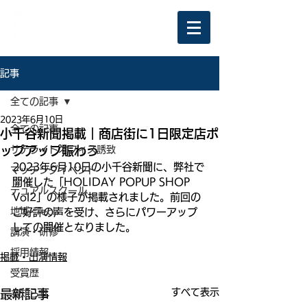
記事
全ての記事
2023年6月10日
全ての記事
小千谷新聞掲載｜商店街に1日限定店ポ
ップアップ賑わう
サテライトオフィス誘致
2023年6月10日の小千谷新聞に、弊社で
マッチングイベント
開催した「HOLIDAY POPUP SHOP 
デュアルスクール
Vol2」の様子が掲載されました。前回の
地域×Tech
ご好評の声を受け、さらにパワーアップ
しての開催となりました。
講演・研修
採用情報
掲載・出演情報
受賞歴
すべて表示
最新記事
お知らせ