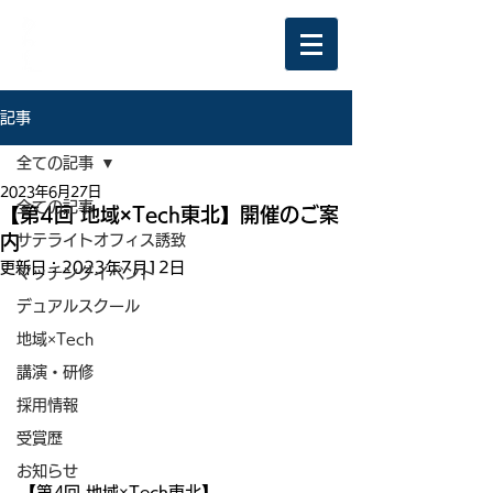
記事
全ての記事
2023年6月27日
全ての記事
【第4回 地域×Tech東北】開催のご案
内
サテライトオフィス誘致
更新日：
2023年7月12日
マッチングイベント
デュアルスクール
地域×Tech
講演・研修
採用情報
受賞歴
お知らせ
【第4回 地域×Tech東北】