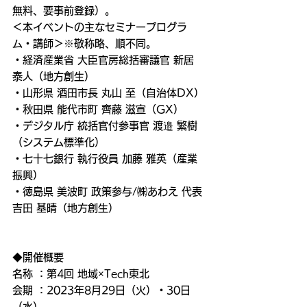
無料、要事前登録）。
＜本イベントの主なセミナープログラ
ム・講師＞※敬称略、順不同。
・経済産業省 大臣官房総括審議官 新居 
泰人（地方創生）
・山形県 酒田市長 丸山 至（自治体DX）
・秋田県 能代市町 齊藤 滋宣（GX）
・デジタル庁 統括官付参事官 渡邉 繁樹
（システム標準化）
・七十七銀行 執行役員 加藤 雅英（産業
振興）
・徳島県 美波町 政策参与/㈱あわえ 代表 
吉田 基晴（地方創生）
◆開催概要
名称 ：第4回 地域×Tech東北
会期 ：2023年8月29日（火）・30日
（水）