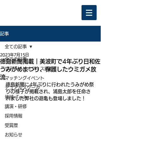
記事
全ての記事
2023年7月15日
全ての記事
徳島新聞掲載｜美波町で4年ぶり日和佐
うみがめまつり、保護したウミガメ放
サテライトオフィス誘致
流
マッチングイベント
徳島新聞に4年ぶりに行われたうみがめ祭
デュアルスクール
りの様子が掲載され、浦島太郎を任命さ
地域×Tech
れました弊社の遊亀も登場しました！
講演・研修
採用情報
受賞歴
お知らせ