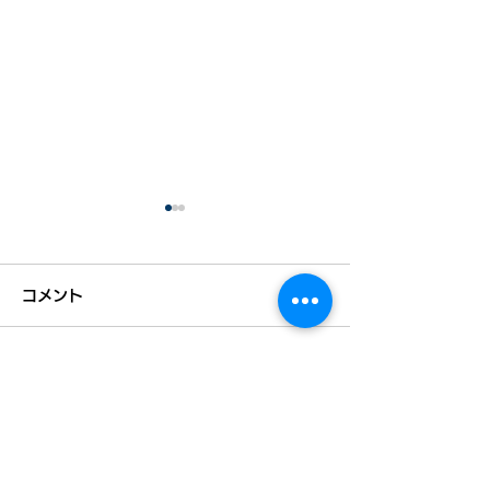
コメント
コメントを追加…
＠DIME掲載：昼休みに
全国初！「二地
サーフィンを。IT企業の
進宣言」発表
社長が徳島の過疎地で起