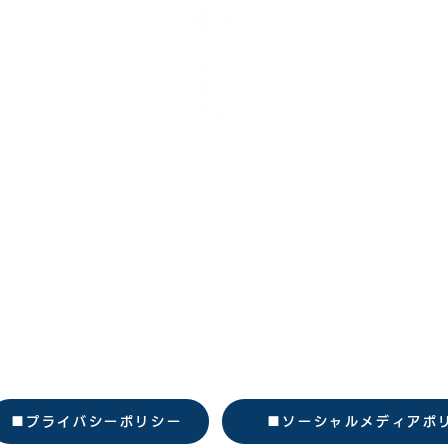
​株式会社あわえ
美波本社
​〒779-2304 徳島県海部郡美波町日和佐浦114
​TEL：0884-70-5831
​FAX：0884-70-5832
​東京オフィス
/
小千谷オフィス/安平オフィス
■プライバシーポリシー
■ソーシャルメディアポ