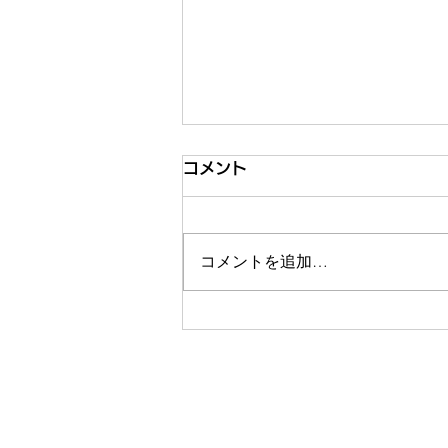
コメント
コメントを追加…
日経BizGateひらめきブック
レビュー掲載｜IT企業社長が
挑む地域活性化 移住者が変
化を起こす