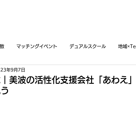
あわえについて
事業内容
イベント情報
致
マッチングイベント
デュアルスクール
地域×Te
023年9月7日
らせ
掲載・出演情報
｜美波の活性化支援会社「あわえ」
祝う