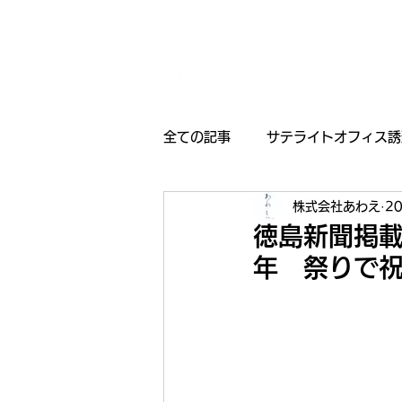
全ての記事
サテライトオフィス誘
株式会社あわえ
2
採用情報
受賞歴
お知
徳島新聞掲載
年 祭りで