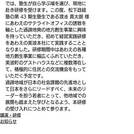
では、塾生が自ら学ぶ場を選び、現地に
赴き研修を受けます。この度、松下政経
塾の第 43 期生塾生である渡邊 真太朗 様
にあわえのサテライトオフィスの誘致を
軸とした過疎地発の地方創生事業に興味
を持っていただき、初めて経営実践研修
をあわえの美波本社にて実践することと
なりました。研修期間中はあわえの各種
地方創生事業に幅広くふれていただき、
美波町のゲストハウスなどに複数滞在し
て、積極的に住民との交流機会をもって
いただく予定です。
過疎地域が日本の社会課題の先進地とし
て日本をさらにリードすべく、未来のリ
ーダーを担う若者にとって、他地域での
展開も踏まえた学びとなるよう、本研修
の受け入れにつとめて参ります。
講演・研修
お知らせ