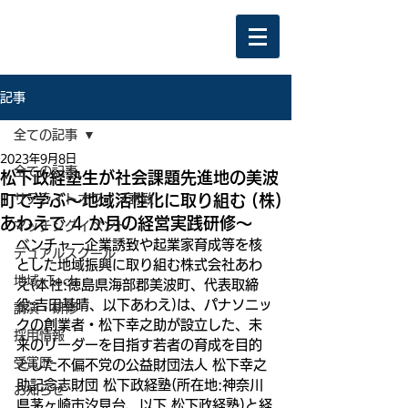
記事
全ての記事
2023年9月8日
全ての記事
松下政経塾生が社会課題先進地の美波
町で学ぶ〜地域活性化に取り組む (株)
サテライトオフィス誘致
あわえで 4 か月の経営実践研修〜
マッチングイベント
ベンチャー企業誘致や起業家育成等を核
デュアルスクール
とした地域振興に取り組む株式会社あわ
地域×Tech
え(本社:徳島県海部郡美波町、代表取締
役:吉田基晴、以下あわえ)は、パナソニッ
講演・研修
クの創業者・松下幸之助が設立した、未
採用情報
来のリーダーを目指す若者の育成を目的
受賞歴
とした不偏不党の公益財団法人 松下幸之
助記念志財団 松下政経塾(所在地:神奈川
お知らせ
県茅ヶ崎市汐見台、以下 松下政経塾)と経