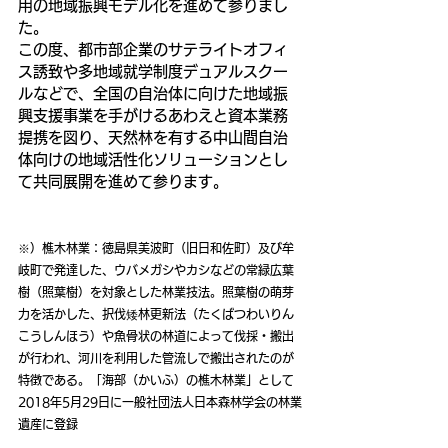
用の地域振興モデル化を進めて参りまし
た。
この度、都市部企業のサテライトオフィ
ス誘致や多地域就学制度デュアルスクー
ルなどで、全国の自治体に向けた地域振
興支援事業を手がけるあわえと資本業務
提携を図り、天然林を有する中山間自治
体向けの地域活性化ソリューションとし
て共同展開を進めて参ります。
※）樵木林業：徳島県美波町（旧日和佐町）及び牟
岐町で発達した、ウバメガシやカシなどの常緑広葉
樹（照葉樹）を対象とした林業技法。照葉樹の萌芽
力を活かした、択伐矮林更新法（たくばつわいりん
こうしんほう）や魚骨状の林道によって伐採・搬出
が行われ、河川を利用した管流しで搬出されたのが
特徴である。「海部（かいふ）の樵木林業」として
2018年5月29日に一般社団法人日本森林学会の林業
遺産に登録