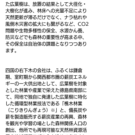
た広葉樹は、放置の結果として大径化・
大樹化が進み、林床への光量不足により
天然更新が滞るだけでなく、ナラ枯れや
風倒木災害の拡大にも繋がるなど、CO2
問題や生物多様性の保全、水源かん養、
防災などでも森林の重要性が高まる中、
その保全は自治体の課題となりつつあり
ます。
四国の右下木の会社は、ふるくは鎌倉
期、室町期から関西都市圏の薪炭エネル
ギーの一大供出地として、広葉樹を対象
とした林業や産業で栄えた徳島県南部に
て、同地で独自に発達した広葉樹に特化
した循環型林業技法である「樵木林業
（こりきりんぎょう）※」と、備長炭や
薪を製造販売する薪炭産業の再興、森林
を観光や学習の場とした森林関係人口の
創出、他所でも再現可能な天然林資源活