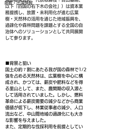
掲載・出演情報
以下「四国の右下木の会社」）は資本業
務提携し、放置・未利用化が進む広葉
樹・天然林の活用を通じた地域振興を、
過疎化や森林問題を課題とする全国の自
治体へのソリューションとして共同展開
して参ります。
■背景と狙い
国土の約７割にあたる我が国の森林で1/2
強を占める天然林は、広葉樹を中心に構
成され、かつては、薪炭や肥料などを得
る里山として、また、農閑期の収入源と
して活用されていました。しかし、燃料
革命による薪炭需要の減少などから商業
価値が低下し、林業従事者の減少、人口
流出など、中山間地域の過疎化にも大き
な影響を与えました。
また、定期的な伐採利用を前提としてい