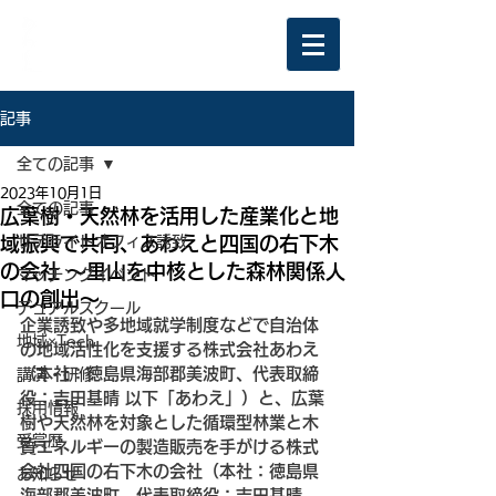
記事
全ての記事
2023年10月1日
全ての記事
広葉樹・天然林を活用した産業化と地
域振興で共同、あわえと四国の右下木
サテライトオフィス誘致
の会社 〜里山を中核とした森林関係人
マッチングイベント
口の創出〜
デュアルスクール
企業誘致や多地域就学制度などで自治体
地域×Tech
の地域活性化を支援する株式会社あわえ
（本社：徳島県海部郡美波町、代表取締
講演・研修
役：吉田基晴 以下「あわえ」）と、広葉
採用情報
樹や天然林を対象とした循環型林業と木
受賞歴
質エネルギーの製造販売を手がける株式
会社四国の右下木の会社（本社：徳島県
お知らせ
海部郡美波町、代表取締役：吉田基晴、