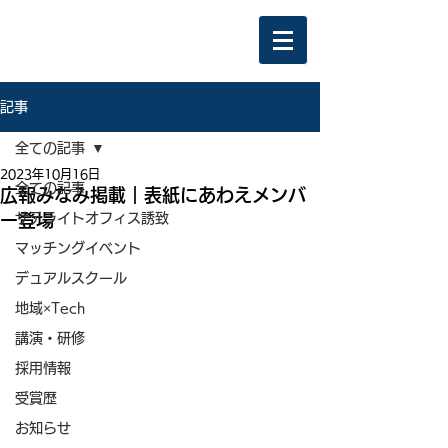
記事
全ての記事
2023年10月16日
全ての記事
広報みなみ掲載｜表紙にあわえメンバ
ー登場
サテライトオフィス誘致
マッチングイベント
デュアルスクール
地域×Tech
講演・研修
採用情報
受賞歴
お知らせ