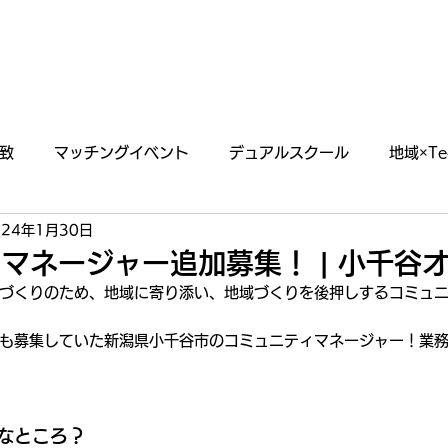
あわえについて
事業内容
イベント情報
致
マッチングイベント
デュアルスクール
地域×Te
024年1月30日
らせ
掲載・出演情報
マネージャー追加募集！ | 小千谷
づくりのため、地域に寄り添い、地域づくりを後押しするコミュ
も募集していた新潟県小千谷市のコミュニティマネージャー！業
なところ？