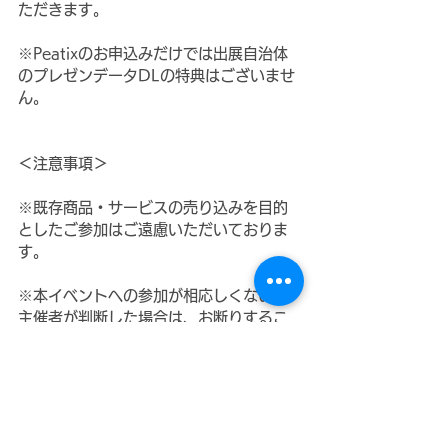
ただきます。
※Peatixのお申込みだけでは出展自治体
のプレゼンデータDLの特典はございませ
ん。
＜注意事項＞
※既存商品・サービスの売り込みを目的
としたご参加はご遠慮いただいておりま
す。
※本イベントへの参加が相応しくないと
主催者が判断した場合は、お断りするこ
ともございますのでご了承ください。
※株式会社あわえでは、出展される自治
体とご来場いただくお客様とのより意義
のあるマッチング促進を目的として、当