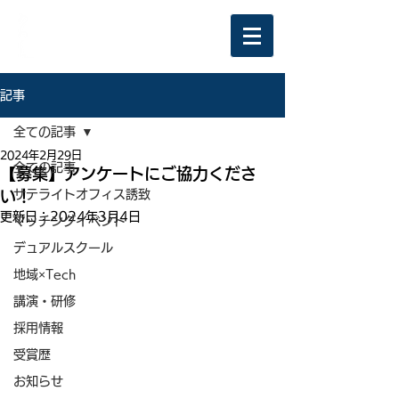
記事
全ての記事
2024年2月29日
全ての記事
【募集】アンケートにご協力くださ
い！
サテライトオフィス誘致
更新日：
2024年3月4日
マッチングイベント
デュアルスクール
地域×Tech
講演・研修
採用情報
受賞歴
お知らせ