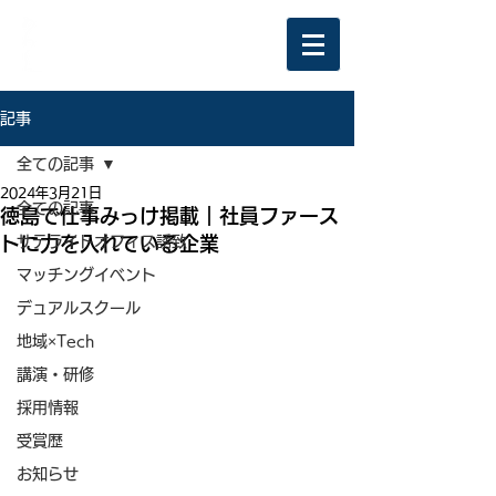
記事
全ての記事
2024年3月21日
全ての記事
徳島で仕事みっけ掲載｜社員ファース
トに力を入れている企業
サテライトオフィス誘致
マッチングイベント
デュアルスクール
地域×Tech
講演・研修
採用情報
受賞歴
お知らせ