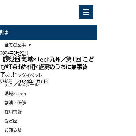
記事
全ての記事
2024年5月29日
全ての記事
【第2回 地域×Tech九州／第1回 こど
も×Tech九州】盛況のうちに無事終
サテライトオフィス誘致
了！！
マッチングイベント
更新日：
2024年6月6日
デュアルスクール
地域×Tech
講演・研修
採用情報
受賞歴
お知らせ