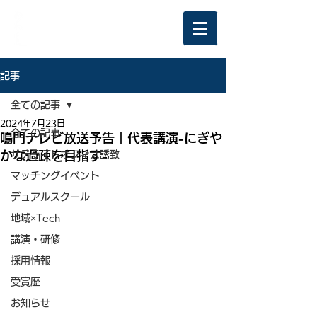
記事
全ての記事
2024年7月23日
全ての記事
鳴門テレビ放送予告｜代表講演-にぎや
かな過疎を目指す-
サテライトオフィス誘致
マッチングイベント
デュアルスクール
地域×Tech
講演・研修
採用情報
受賞歴
お知らせ