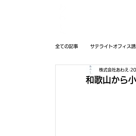
全ての記事
サテライトオフィス誘
株式会社あわえ
2
採用情報
受賞歴
お知
和歌山から