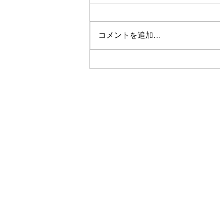
コメントを追加…
日経BizGateひらめきブック
レビュー掲載｜IT企業社長が
挑む地域活性化 移住者が変
化を起こす