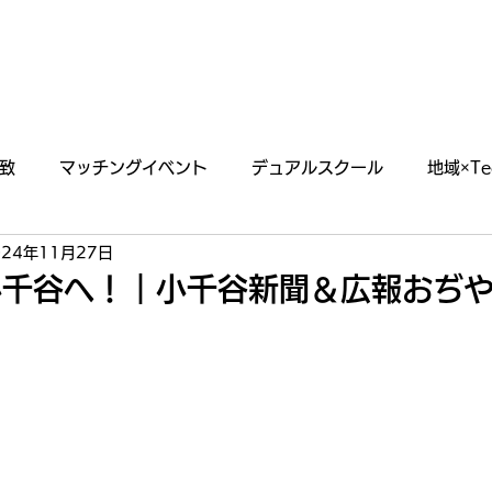
あわえについて
事業内容
イベント情報
致
マッチングイベント
デュアルスクール
地域×Te
024年11月27日
らせ
掲載・出演情報
小千谷へ！｜小千谷新聞＆広報おぢ