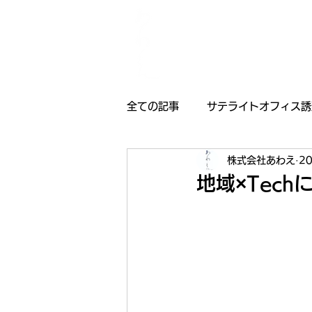
全ての記事
サテライトオフィス誘
株式会社あわえ
2
採用情報
受賞歴
お知
地域×Tec