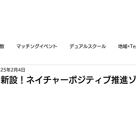
あわえについて
事業内容
イベント情報
致
マッチングイベント
デュアルスクール
地域×Te
025年2月4日
らせ
掲載・出演情報
hに新設！ネイチャーポジティブ推進