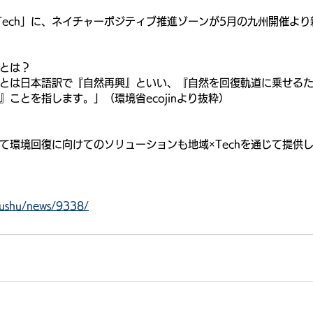
Tech」に、ネイチャーポジティブ推進ゾーンが5月の九州開催よ
とは？
とは日本語訳で『自然再興』といい、『自然を回復軌道に乗せる
ことを指します。」（環境省ecojinより抜粋）
て環境回復に向けてのソリューションも地域×Techを通じて提供
kyushu/news/9338/