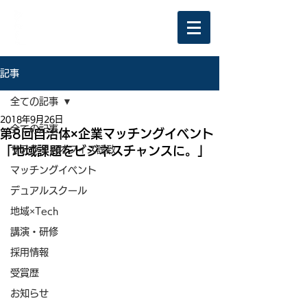
記事
全ての記事
2018年9月26日
全ての記事
第8回自治体×企業マッチングイベント
「地域課題をビジネスチャンスに。」
サテライトオフィス誘致
マッチングイベント
デュアルスクール
地域×Tech
講演・研修
採用情報
受賞歴
お知らせ