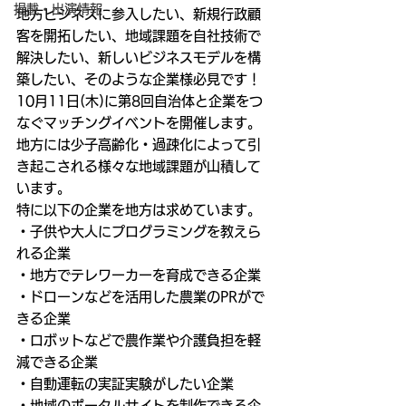
掲載・出演情報
地方ビジネスに参入したい、新規行政顧
客を開拓したい、地域課題を自社技術で
解決したい、新しいビジネスモデルを構
築したい、そのような企業様必見です！
10月11日(木)に第8回自治体と企業をつ
なぐマッチングイベントを開催します。
地方には少子高齢化・過疎化によって引
き起こされる様々な地域課題が山積して
います。
特に以下の企業を地方は求めています。
・子供や大人にプログラミングを教えら
れる企業
・地方でテレワーカーを育成できる企業
・ドローンなどを活用した農業のPRがで
きる企業
・ロボットなどで農作業や介護負担を軽
減できる企業
・自動運転の実証実験がしたい企業
・地域のポータルサイトを制作できる企