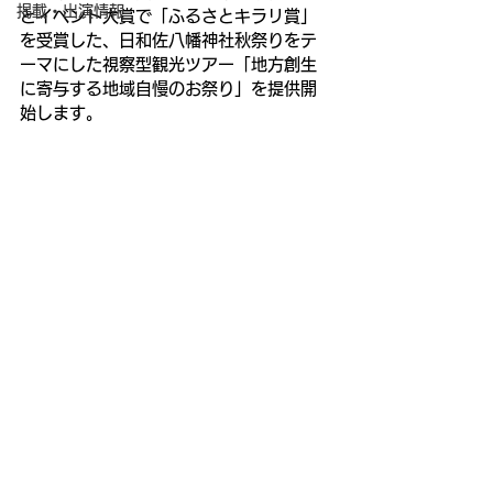
掲載・出演情報
とイベント大賞で「ふるさとキラリ賞」
を受賞した、日和佐八幡神社秋祭りをテ
ーマにした視察型観光ツアー「地方創生
に寄与する地域自慢のお祭り」を提供開
始します。