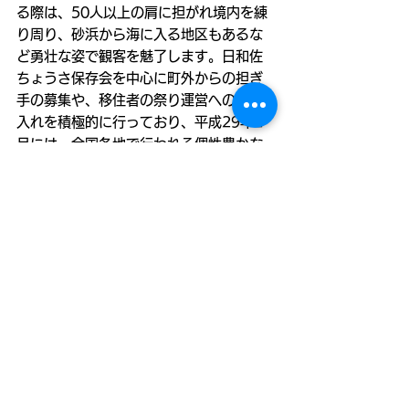
る際は、50人以上の肩に担がれ境内を練
り周り、砂浜から海に入る地区もあるな
ど勇壮な姿で観客を魅了します。日和佐
ちょうさ保存会を中心に町外からの担ぎ
手の募集や、移住者の祭り運営への受け
入れを積極的に行っており、平成29年2
月には、全国各地で行われる個性豊かな
催しを表彰する「ふるさとイベント大賞
（主催 一般財団法人 地域活性化センタ
ー）」にて、「ふるさとキラリ賞」を受
賞しました。
お問い合わせ
問い合わせフォームはこちら
お知らせ
すべて表示
最新記事