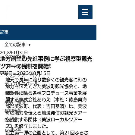
記事
全ての記事
2018年1月31日
全ての記事
地方創生の先進事例に学ぶ視察型観光
ツアーの提供を開始
サテライトオフィス誘致
更新日：
2023年8月15日
マッチングイベント
地元で長年に渡り数多くの観光客に町の
デュアルスクール
魅力を伝えてきた美波町観光協会と、地
地域×Tech
域活性に係る各種プロデュース事業を展
開する株式会社あわえ（本社：徳島県海
講演・研修
部郡美波町、代表：吉田基晴）は、美波
採用情報
町の魅力を伝える地域発信の観光ツアー
を提供する団体《美波ローカルツアー
受賞歴
ズ》を設立しました。
お知らせ
設立第一弾の企画として、第21回ふるさ