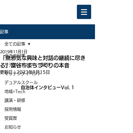
記事
全ての記事
2019年11月1日
全ての記事
「無邪気な興味と対話の継続に尽き
る」富谷市まちづくりの本音
サテライトオフィス誘致
更新日：
2023年8月15日
マッチングイベント
デュアルスクール
自治体インタビューVol. 1
地域×Tech
講演・研修
採用情報
受賞歴
お知らせ