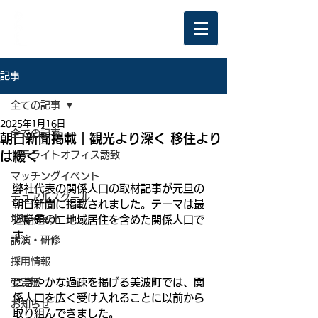
記事
全ての記事
2025年1月16日
全ての記事
朝日新聞掲載｜観光より深く 移住より
は緩く
サテライトオフィス誘致
マッチングイベント
弊社代表の関係人口の取材記事が元旦の
デュアルスクール
朝日新聞に掲載されました。テーマは最
地域×Tech
近話題の二地域居住を含めた関係人口で
す。
講演・研修
採用情報
にぎやかな過疎を掲げる美波町では、関
受賞歴
係人口を広く受け入れることに以前から
お知らせ
取り組んできました。