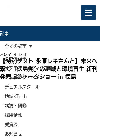
記事
全ての記事
2025年4月7日
全ての記事
【特別ゲスト 永原レキさんと】未来へ
繋ぐ『徳島発』の地域と環境再生 新刊
サテライトオフィス誘致
発売記念トークショー in 徳島
マッチングイベント
デュアルスクール
地域×Tech
講演・研修
採用情報
受賞歴
お知らせ