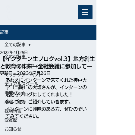
記事
全ての記事
2022年4月26日
全ての記事
【インターン生ブログvol.3】地方創生
と教育の未来ー全社会議に参加してー
サテライトオフィス誘致
更新日：
2023年7月26日
マッチングイベント
あわえにインターンで来てくれた神戸大
デュアルスクール
学（当時）の大塩さんが、インターンの
地域×Tech
活動をブログにしてくれました！
少しづつ、ご紹介していきます。
講演・研修
インターンに興味のある方、ぜひのぞい
採用情報
てみてください。
受賞歴
お知らせ