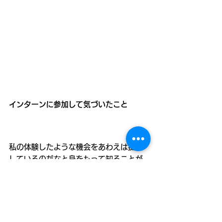
インターンに参加して気づいたこと
私の体験したような機会をあわえは提供
しているのだなと身をもって知ることが
できました。
コミュニティマネージャーが移住者と地
域の方とのつながりをつくったり、地域
の方を紹介したり。ひとりで全く知らな
い土地に入っていくのはとても勇気がい