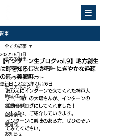
記事
全ての記事
2022年6月1日
全ての記事
【インターン生ブログvol.9】地方創生
は町を知ることから－にぎやかな過疎
サテライトオフィス誘致
の町・美波町－
マッチングイベント
更新日：
2023年7月26日
デュアルスクール
あわえにインターンで来てくれた神戸大
地域×Tech
学（当時）の大塩さんが、インターンの
講演・研修
活動をブログにしてくれました！
少しづつ、ご紹介していきます。
採用情報
インターンに興味のある方、ぜひのぞい
受賞歴
てみてください。
お知らせ