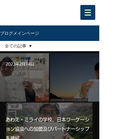
ブログメインページ
全ての記事
全ての記事
2023年2月14日
サテライトオ
フィス誘致
マッチングイ
ベント
デュアルスク
ール
地域×Tech
あわえ・ミライの学校、日本ワーケーシ
講演・研修
ョン協会への加盟及びパートナーシップ
採用情報
を締結