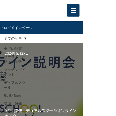
ブログメインページ
全ての記事
全ての記事
2024年5月28日
サテライトオ
フィス誘致
マッチングイ
ベント
デュアルスク
ール
地域×Tech
講演・研修
5/31開催 デュアルスクールオンライン
採用情報